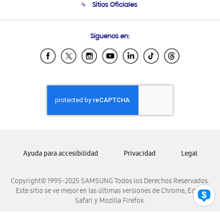
Sitios Oficiales
Soporte vía eMail
Preguntas Frecuentes
Samsung Costa Rica
Síguenos en:
Samsung Ecuador
Samsung El Salvador
Samsung Guatemala
Samsung Honduras
Samsung Nicaragua
Samsung Panamá
Samsung República Dominicana
Samsung Venezuela
Ayuda para accesibilidad
Privacidad
Legal
Copyright© 1995-2025 SAMSUNG Todos los Derechos Reservados.
Este sitio se ve mejor en las últimas versiones de Chrome, Edge,
Safari y Mozilla Firefox.