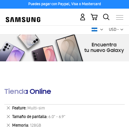
Puedes pagar con Paypal, Visa o Mastercard
Mi carrito
Mon
USD -
dólar
estadounid
Tienda Online
Eliminar
Feature
Multi-sim
este
Eliminar
Tamaño de pantalla
6.0" - 6.9"
artículo
este
Eliminar
Memoria
128GB
artículo