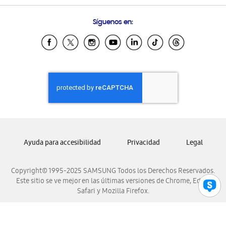
Preguntas Frecuentes
Samsung Costa Rica
Síguenos en:
Samsung Ecuador
Samsung El Salvador
Samsung Guatemala
Samsung Honduras
Samsung Nicaragua
Samsung Panamá
Samsung República Dominicana
Samsung Venezuela
Ayuda para accesibilidad
Privacidad
Legal
Copyright© 1995-2025 SAMSUNG Todos los Derechos Reservados.
Este sitio se ve mejor en las últimas versiones de Chrome, Edge,
Safari y Mozilla Firefox.