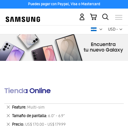
Puedes pagar con Paypal, Visa o Mastercard
Mi carrito
Mon
USD -
dólar
estadounid
Tienda Online
Eliminar
Feature
Multi-sim
este
Eliminar
Tamaño de pantalla
6.0" - 6.9"
artículo
este
Eliminar
Precio
US$ 170.00 - US$ 179.99
artículo