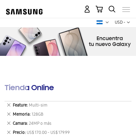
Mi carrito
Mon
USD -
dólar
estadounid
Tienda Online
Eliminar
Feature
Multi-sim
este
Eliminar
Memoria
128GB
artículo
este
Eliminar
Camara
24MP o más
artículo
este
Eliminar
Precio
US$ 170.00 - US$ 179.99
artículo