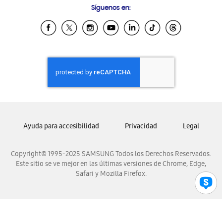
Síguenos en:
Samsung Ecuador
Samsung El Salvador
Samsung Guatemala
Samsung Honduras
Samsung Nicaragua
Samsung Panamá
Samsung República Dominicana
Samsung Venezuela
Ayuda para accesibilidad
Privacidad
Legal
Copyright© 1995-2025 SAMSUNG Todos los Derechos Reservados.
Este sitio se ve mejor en las últimas versiones de Chrome, Edge,
Safari y Mozilla Firefox.