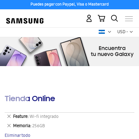
Puedes pagar con Paypal, Visa o Mastercard
Mi carrito
Mon
USD -
dólar
estadounid
Tienda Online
Eliminar
Feature
Wi-fi integrado
este
Eliminar
Memoria
256GB
artículo
este
Eliminar todo
artículo