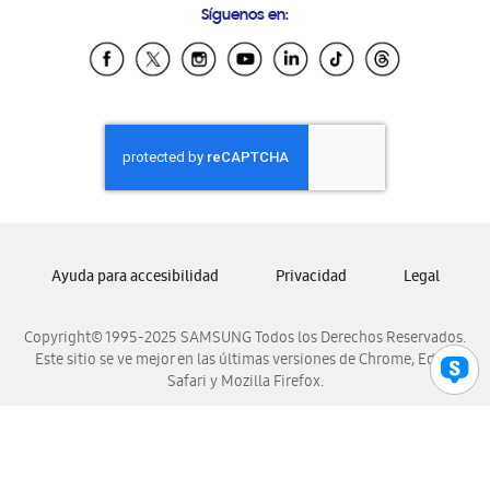
Síguenos en:
Samsung Ecuador
Samsung El Salvador
Samsung Guatemala
Samsung Honduras
Samsung Nicaragua
Samsung Panamá
Samsung República Dominicana
Samsung Venezuela
Ayuda para accesibilidad
Privacidad
Legal
Copyright© 1995-2025 SAMSUNG Todos los Derechos Reservados.
Este sitio se ve mejor en las últimas versiones de Chrome, Edge,
Safari y Mozilla Firefox.