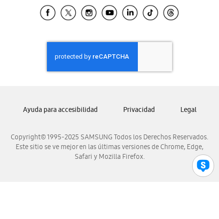
Samsung El Salvador
Samsung Guatemala
Samsung Honduras
Samsung Nicaragua
Samsung Panamá
Samsung República Dominicana
Samsung Venezuela
Ayuda para accesibilidad
Privacidad
Legal
Copyright© 1995-2025 SAMSUNG Todos los Derechos Reservados.
Este sitio se ve mejor en las últimas versiones de Chrome, Edge,
Safari y Mozilla Firefox.