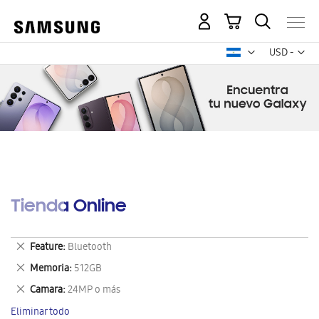
Mi carrito
Mon
USD -
dólar
estadounid
Tienda Online
Eliminar
Feature
Bluetooth
este
Eliminar
Memoria
512GB
artículo
este
Eliminar
Camara
24MP o más
artículo
este
Eliminar todo
artículo