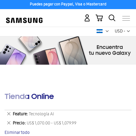
Puedes pagar con Paypal, Visa o Mastercard
Mi carrito
Mon
USD -
dólar
estadounid
Tienda Online
Eliminar
Feature
Tecnología AI
este
Eliminar
Precio
US$ 1,070.00 - US$ 1,079.99
artículo
este
Eliminar todo
artículo