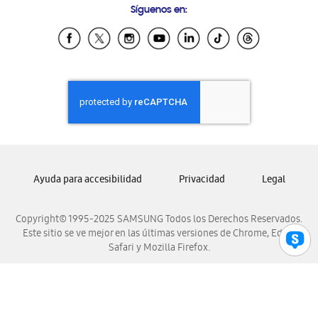
Síguenos en:
Samsung Ecuador
Samsung El Salvador
Samsung Guatemala
Samsung Honduras
Samsung Nicaragua
Samsung Panamá
Samsung República Dominicana
Samsung Venezuela
Ayuda para accesibilidad
Privacidad
Legal
Copyright© 1995-2025 SAMSUNG Todos los Derechos Reservados.
Este sitio se ve mejor en las últimas versiones de Chrome, Edge,
Safari y Mozilla Firefox.