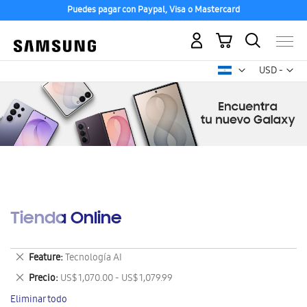
Puedes pagar con Paypal, Visa o Mastercard
Mi carrito
Mon
USD -
dólar
estadounid
Tienda Online
Eliminar
Feature
Tecnología AI
este
Eliminar
Precio
US$ 1,070.00 - US$ 1,079.99
artículo
este
Eliminar todo
artículo