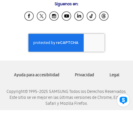
Síguenos en:
Samsung Ecuador
Samsung El Salvador
Samsung Guatemala
Samsung Honduras
Samsung Nicaragua
Samsung Panamá
Samsung República Dominicana
Samsung Venezuela
Ayuda para accesibilidad
Privacidad
Legal
Copyright© 1995-2025 SAMSUNG Todos los Derechos Reservados.
Este sitio se ve mejor en las últimas versiones de Chrome, Edge,
Safari y Mozilla Firefox.