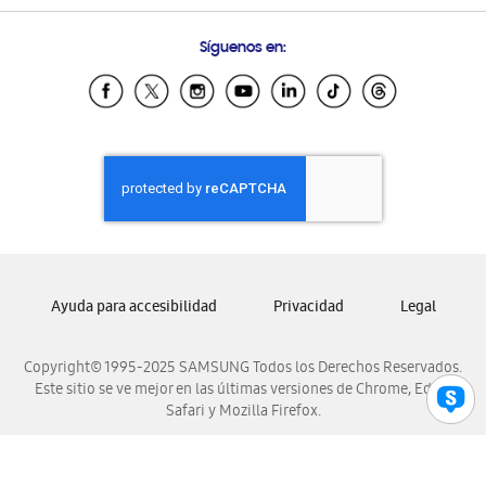
Preguntas Frecuentes
Samsung Costa Rica
Síguenos en:
Samsung Ecuador
Samsung El Salvador
Samsung Guatemala
Samsung Honduras
Samsung Nicaragua
Samsung Panamá
Samsung República Dominicana
Samsung Venezuela
Ayuda para accesibilidad
Privacidad
Legal
Copyright© 1995-2025 SAMSUNG Todos los Derechos Reservados.
Este sitio se ve mejor en las últimas versiones de Chrome, Edge,
Safari y Mozilla Firefox.