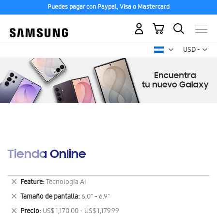
Puedes pagar con Paypal, Visa o Mastercard
Mi carrito
Mon
USD -
dólar
estadounid
Tienda Online
Eliminar
Feature
Tecnología AI
este
Eliminar
Tamaño de pantalla
6.0" - 6.9"
artículo
este
Eliminar
Precio
US$ 1,170.00 - US$ 1,179.99
artículo