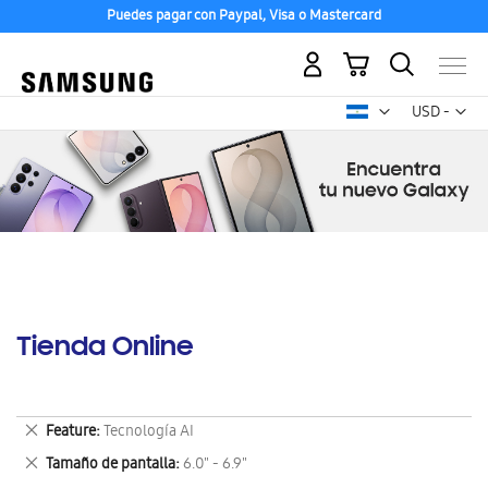
Puedes pagar con Paypal, Visa o Mastercard
Mi carrito
Mon
USD -
dólar
estadounid
Tienda Online
Eliminar
Feature
Tecnología AI
este
Eliminar
Tamaño de pantalla
6.0" - 6.9"
artículo
este