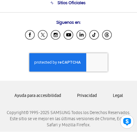
Sitios Oficiales
Soporte vía eMail
Preguntas Frecuentes
Samsung Costa Rica
Síguenos en:
Samsung Ecuador
Samsung El Salvador
Samsung Guatemala
Samsung Honduras
Samsung Nicaragua
Samsung Panamá
Samsung República Dominicana
Samsung Venezuela
Ayuda para accesibilidad
Privacidad
Legal
Copyright© 1995-2025 SAMSUNG Todos los Derechos Reservados.
Este sitio se ve mejor en las últimas versiones de Chrome, Edge,
Safari y Mozilla Firefox.