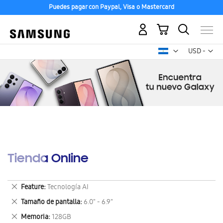
Puedes pagar con Paypal, Visa o Mastercard
Mi carrito
Mon
USD -
dólar
estadounid
Tienda Online
Eliminar
Feature
Tecnología AI
este
Eliminar
Tamaño de pantalla
6.0" - 6.9"
artículo
este
Eliminar
Memoria
128GB
artículo