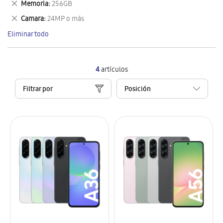
Eliminar
Memoria
256GB
artículo
este
Eliminar
Camara
24MP o más
artículo
este
Eliminar todo
artículo
4
artículos
Filtrar por