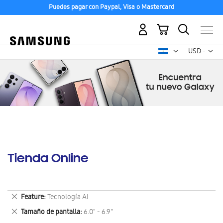
Puedes pagar con Paypal, Visa o Mastercard
Mi carrito
Mon
USD -
dólar
estadounid
Tienda Online
Eliminar
Feature
Tecnología AI
este
Eliminar
Tamaño de pantalla
6.0" - 6.9"
artículo
este