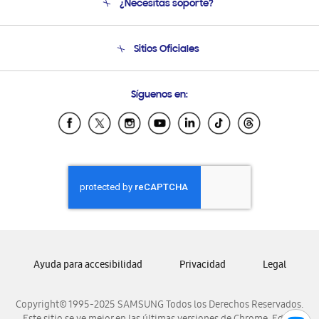
¿Necesitas soporte?
Soporte
Condiciones de Compra
Soporte telefónico
Sitios Oficiales
Soporte vía eMail
Preguntas Frecuentes
Samsung Costa Rica
Síguenos en:
Samsung Ecuador
Samsung El Salvador
Samsung Guatemala
Samsung Honduras
Samsung Nicaragua
Samsung Panamá
Samsung República Dominicana
Samsung Venezuela
Ayuda para accesibilidad
Privacidad
Legal
Copyright© 1995-2025 SAMSUNG Todos los Derechos Reservados.