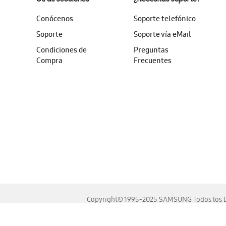
Conócenos
Soporte telefónico
Soporte
Soporte vía eMail
Condiciones de
Preguntas
Compra
Frecuentes
Copyright© 1995-2025 SAMSUNG Todos los D
Este sitio se ve mejor en las últimas versiones de Chrome