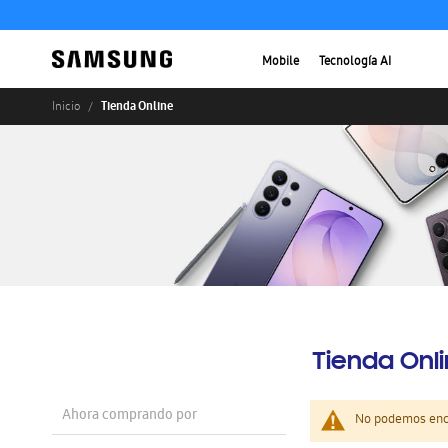
Mobile
Tecnología AI
Tienda Online
Inicio
Tienda Onl
Ahora comprando por
No podemos enco