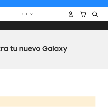
Mi carrito
Moneda
USD -
dólar
estadounidense