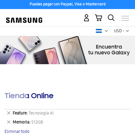
Puedes pagar con Paypal, Visa o Mastercard
Mi carrito
Mon
USD -
dólar
estadounid
Tienda Online
Eliminar
Feature
Tecnología AI
este
Eliminar
Memoria
512GB
artículo
este
Eliminar todo
artículo