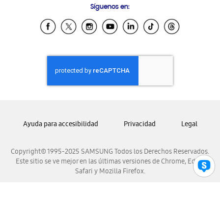
Síguenos en:
Samsung Ecuador
Samsung El Salvador
Samsung Guatemala
Samsung Honduras
Samsung Nicaragua
Samsung Panamá
Samsung República Dominicana
Samsung Venezuela
Ayuda para accesibilidad
Privacidad
Legal
Copyright© 1995-2025 SAMSUNG Todos los Derechos Reservados.
Este sitio se ve mejor en las últimas versiones de Chrome, Edge,
Safari y Mozilla Firefox.