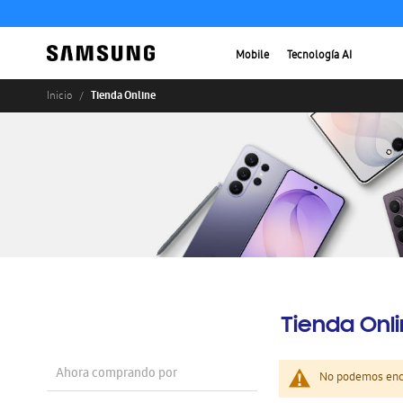
Mobile
Tecnología AI
Tienda Online
Inicio
Tienda Onl
Ahora comprando por
No podemos enco