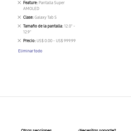
Eliminar
Feature
Pantalla Super
este
AMOLED
artículo
Eliminar
Clase
Galaxy Tab S
este
Eliminar
Tamaño de la pantalla
12.0" -
artículo
este
12.9"
artículo
Eliminar
Precio
US$ 0.00 - US$ 999.99
este
Eliminar todo
artículo
Otras secciones
¿Necesitas soporte?