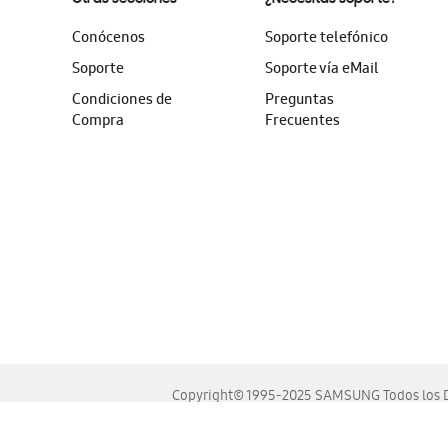
Conócenos
Soporte telefónico
Soporte
Soporte vía eMail
Condiciones de
Preguntas
Compra
Frecuentes
Copyright© 1995-2025 SAMSUNG Todos los D
Este sitio se ve mejor en las últimas versiones de Chrome