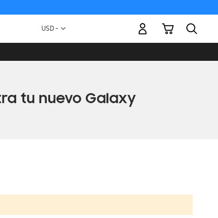
Mi carrito
Moneda
USD -
dólar
estadounidense