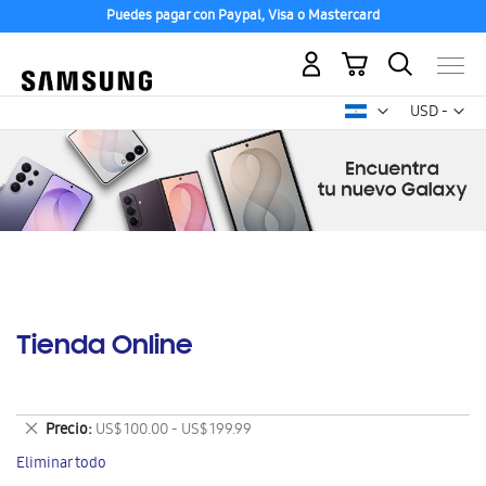
Puedes pagar con Paypal, Visa o Mastercard
Mi carrito
Mon
USD -
dólar
estadounid
Tienda Online
Eliminar
Precio
US$ 100.00 - US$ 199.99
este
Eliminar todo
artículo