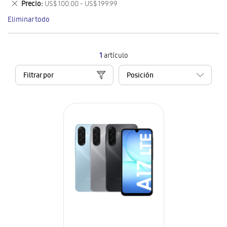
Eliminar
Precio
US$ 100.00 - US$ 199.99
artículo
este
Eliminar todo
artículo
1
artículo
Filtrar por