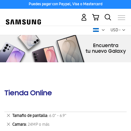
Puedes pagar con Paypal, Visa o Mastercard
Mi carrito
Mon
USD -
dólar
estadounid
Tienda Online
Eliminar
Tamaño de pantalla
6.0" - 6.9"
este
Eliminar
Camara
24MP o más
artículo
este