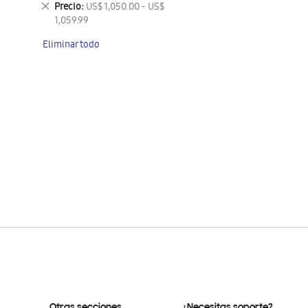
Eliminar
Precio
US$ 1,050.00 - US$
este
1,059.99
artículo
Eliminar todo
Otras secciones
¿Necesitas soporte?