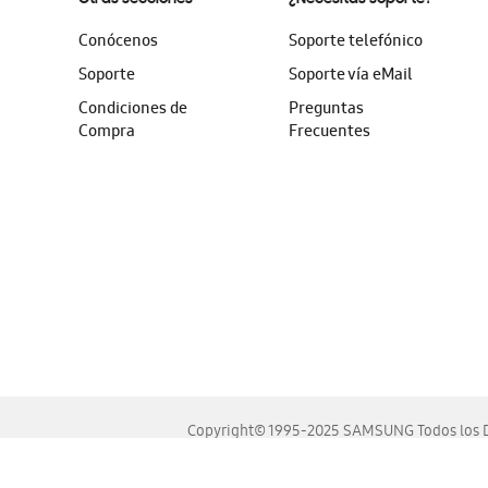
Conócenos
Soporte telefónico
Soporte
Soporte vía eMail
Condiciones de
Preguntas
Compra
Frecuentes
Copyright© 1995-2025 SAMSUNG Todos los D
Este sitio se ve mejor en las últimas versiones de Chrome