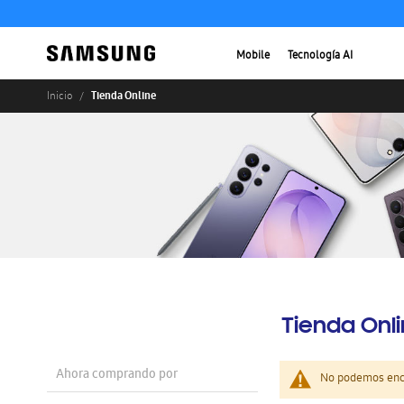
Mobile
Tecnología AI
Tienda Online
Inicio
Tienda Onl
Ahora comprando por
No podemos enco