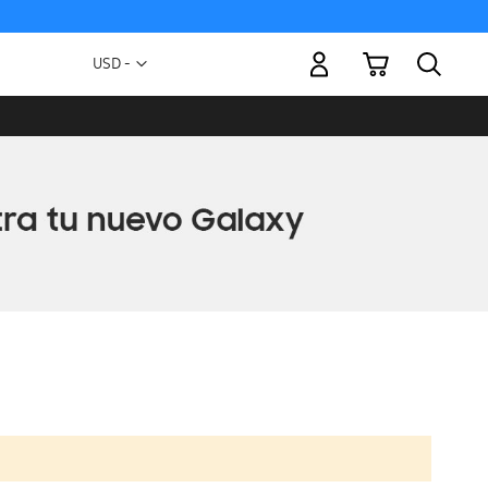
Mi carrito
Moneda
USD -
dólar
estadounidense