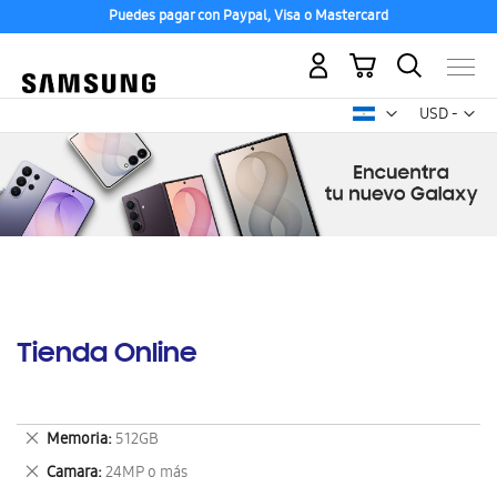
Puedes pagar con Paypal, Visa o Mastercard
Mi carrito
Mon
USD -
dólar
estadounid
Tienda Online
Eliminar
Memoria
512GB
este
Eliminar
Camara
24MP o más
artículo
este