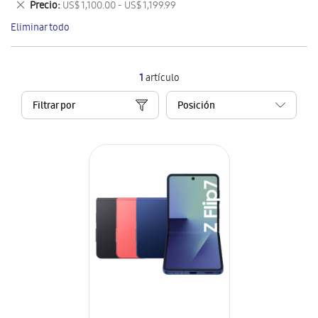
Eliminar
Precio
US$ 1,100.00 - US$ 1,199.99
artículo
este
Eliminar todo
artículo
1
artículo
Filtrar por