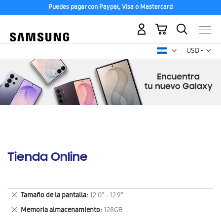
Puedes pagar con Paypal, Visa o Mastercard
Mi carrito
Mon
USD -
dólar
estadounid
Tienda Online
Eliminar
Tamaño de la pantalla
12.0" - 12.9"
este
Eliminar
Memoria almacenamiento
128GB
artículo
este