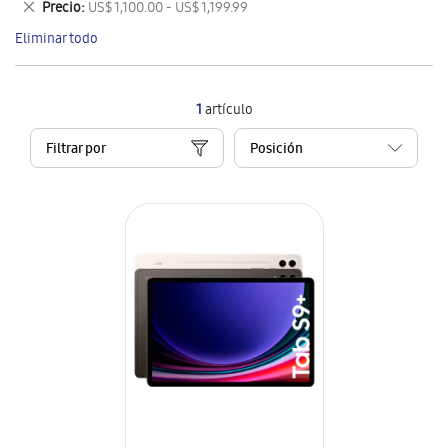
Eliminar
Precio
US$ 1,100.00 - US$ 1,199.99
artículo
este
Eliminar todo
artículo
1
artículo
Filtrar por