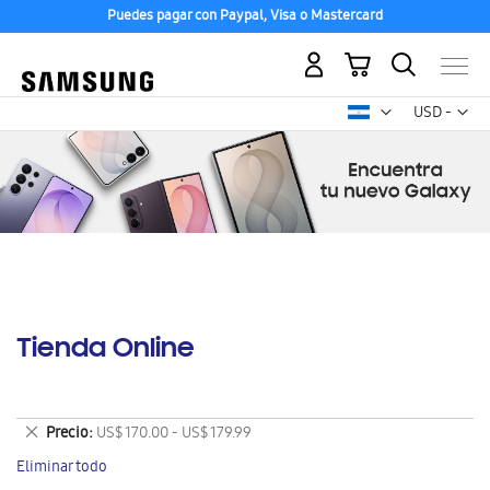
Puedes pagar con Paypal, Visa o Mastercard
Mi carrito
Mon
USD -
dólar
estadounid
Tienda Online
Eliminar
Precio
US$ 170.00 - US$ 179.99
este
Eliminar todo
artículo