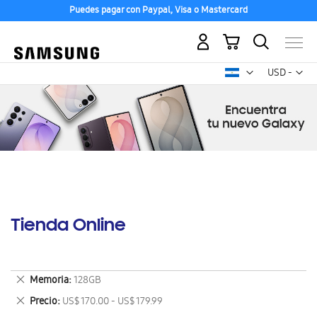
Puedes pagar con Paypal, Visa o Mastercard
Mi carrito
Mon
USD -
dólar
estadounid
Tienda Online
Eliminar
Memoria
128GB
este
Eliminar
Precio
US$ 170.00 - US$ 179.99
artículo
este