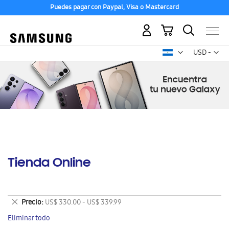
Puedes pagar con Paypal, Visa o Mastercard
Mi carrito
Mon
USD -
dólar
estadounid
Tienda Online
Eliminar
Precio
US$ 330.00 - US$ 339.99
este
Eliminar todo
artículo