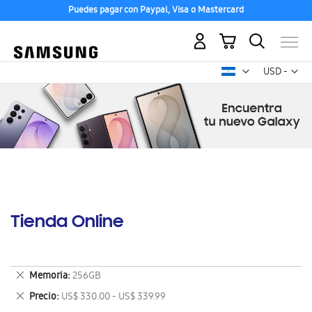
Puedes pagar con Paypal, Visa o Mastercard
Mi carrito
Mon
USD -
dólar
estadounid
Tienda Online
Eliminar
Memoria
256GB
este
Eliminar
Precio
US$ 330.00 - US$ 339.99
artículo
este