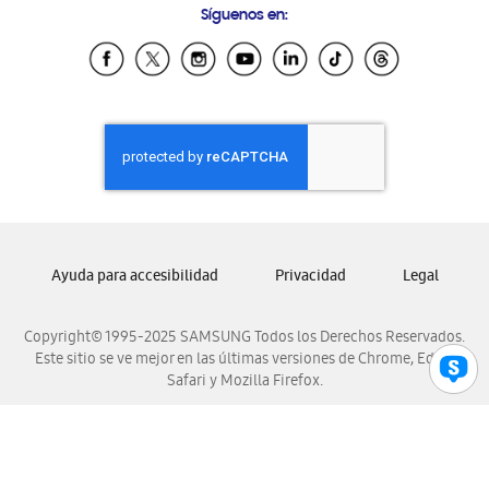
Síguenos en:
Samsung Ecuador
Samsung El Salvador
Samsung Guatemala
Samsung Honduras
Samsung Nicaragua
Samsung Panamá
Samsung República Dominicana
Samsung Venezuela
Ayuda para accesibilidad
Privacidad
Legal
Copyright© 1995-2025 SAMSUNG Todos los Derechos Reservados.
Este sitio se ve mejor en las últimas versiones de Chrome, Edge,
Safari y Mozilla Firefox.