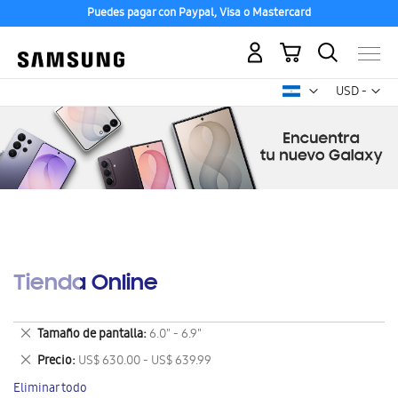
Puedes pagar con Paypal, Visa o Mastercard
Mi carrito
Mon
USD -
dólar
estadounid
Tienda Online
Eliminar
Tamaño de pantalla
6.0" - 6.9"
este
Eliminar
Precio
US$ 630.00 - US$ 639.99
artículo
este
Eliminar todo
artículo