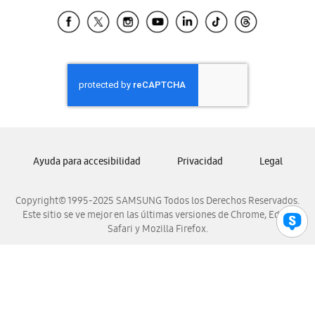
Samsung Ecuador
Samsung El Salvador
Samsung Guatemala
Samsung Honduras
Samsung Nicaragua
Samsung Panamá
Samsung República Dominicana
Samsung Venezuela
Ayuda para accesibilidad
Privacidad
Legal
Copyright© 1995-2025 SAMSUNG Todos los Derechos Reservados.
Este sitio se ve mejor en las últimas versiones de Chrome, Edge,
Safari y Mozilla Firefox.