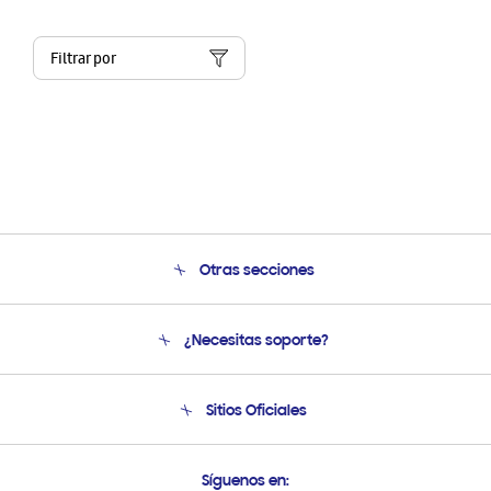
Filtrar por
Otras secciones
Conócenos
¿Necesitas soporte?
Soporte
Condiciones de Compra
Soporte telefónico
Sitios Oficiales
Soporte vía eMail
Preguntas Frecuentes
Samsung Costa Rica
Síguenos en: