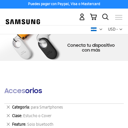
Puedes pagar con Paypal, Visa o Mastercard
Mi carrito
Mon
USD -
dólar
estadounid
Accesorios
Eliminar
Categoría
para Smartphones
este
Eliminar
Clase
Estucho o Cover
artículo
este
Eliminar
Feature
Solo bluetooth
artículo