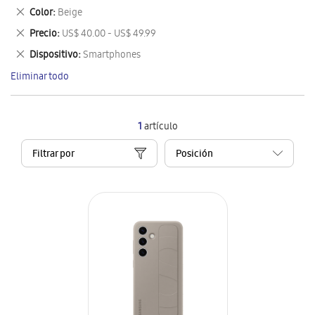
este
Eliminar
Color
Beige
artículo
este
Eliminar
Precio
US$ 40.00 - US$ 49.99
artículo
este
Eliminar
Dispositivo
Smartphones
artículo
este
Eliminar todo
artículo
1
artículo
Filtrar por