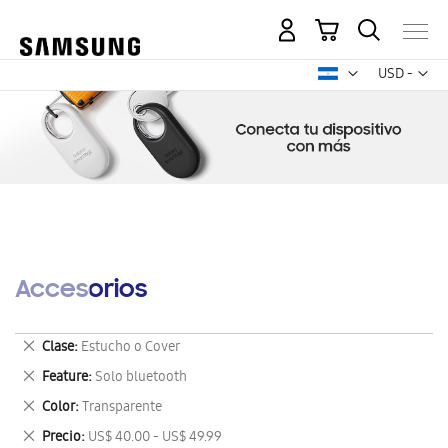
Mi carrito
Mon
USD -
dólar
estadounid
Accesorios
Eliminar
Clase
Estucho o Cover
este
Eliminar
Feature
Solo bluetooth
artículo
este
Eliminar
Color
Transparente
artículo
este
Eliminar
Precio
US$ 40.00 - US$ 49.99
artículo