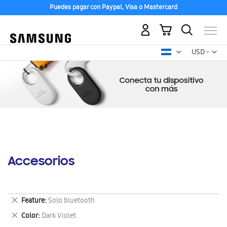
Puedes pagar con Paypal, Visa o Mastercard
Mi carrito
Mon
USD -
dólar
estadounid
Accesorios
Eliminar
Feature
Solo bluetooth
este
Eliminar
Color
Dark Violet
artículo
este