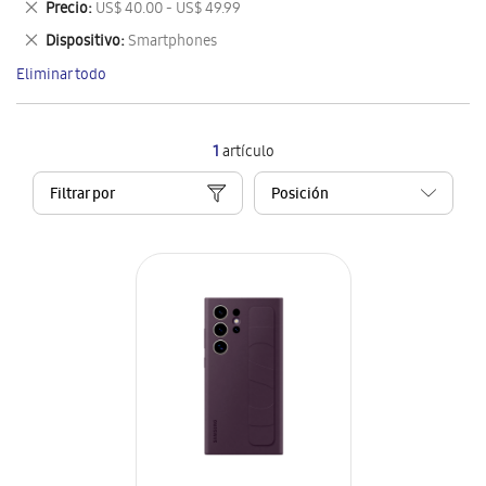
Eliminar
Precio
US$ 40.00 - US$ 49.99
artículo
este
Eliminar
Dispositivo
Smartphones
artículo
este
Eliminar todo
artículo
1
artículo
Filtrar por