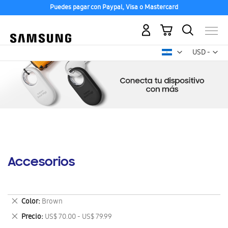
Puedes pagar con Paypal, Visa o Mastercard
Mi carrito
Mon
USD -
dólar
estadounid
Accesorios
Eliminar
Color
Brown
este
Eliminar
Precio
US$ 70.00 - US$ 79.99
artículo
este