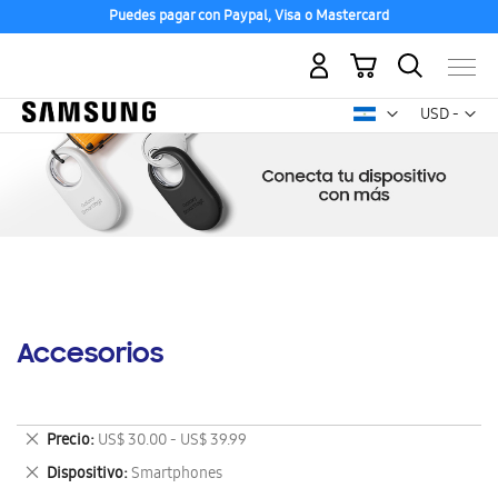
Puedes pagar con Paypal, Visa o Mastercard
Mi carrito
Mon
USD -
dólar
estadounid
Accesorios
Eliminar
Precio
US$ 30.00 - US$ 39.99
este
Eliminar
Dispositivo
Smartphones
artículo
este