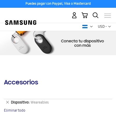
Puedes pagar con Paypal, Visa o Mastercard
Mi carrito
Mon
USD -
dólar
estadounid
Accesorios
Eliminar
Dispositivo
Weareables
este
Eliminar todo
artículo