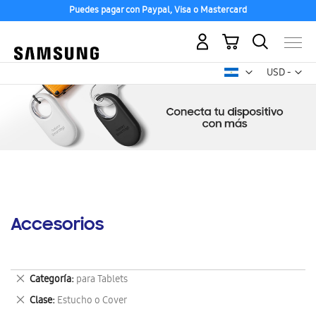
Puedes pagar con Paypal, Visa o Mastercard
Mi carrito
Mon
USD -
dólar
estadounid
Accesorios
Eliminar
Categoría
para Tablets
este
Eliminar
Clase
Estucho o Cover
artículo
este