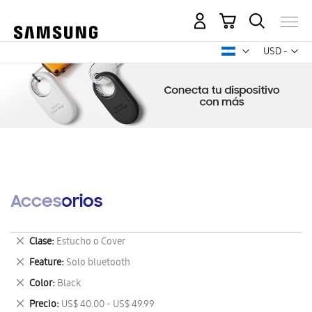
Mi carrito
Mon
USD -
dólar
estadounid
Accesorios
Eliminar
Clase
Estucho o Cover
este
Eliminar
Feature
Solo bluetooth
artículo
este
Eliminar
Color
Black
artículo
este
Eliminar
Precio
US$ 40.00 - US$ 49.99
artículo