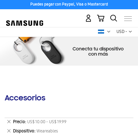
Puedes pagar con Paypal, Visa o Mastercard
Mi carrito
Mon
USD -
dólar
estadounid
Accesorios
Eliminar
Precio
US$ 10.00 - US$ 19.99
este
Eliminar
Dispositivo
Weareables
artículo
este