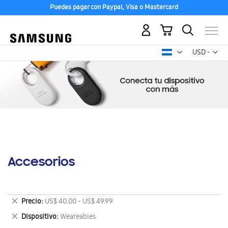
Puedes pagar con Paypal, Visa o Mastercard
Mi carrito
Mon
USD -
dólar
estadounid
Accesorios
Eliminar
Precio
US$ 40.00 - US$ 49.99
este
Eliminar
Dispositivo
Weareables
artículo
este