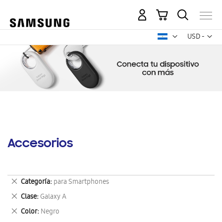
Mi carrito
Mon
USD -
dólar
estadounid
Accesorios
Eliminar
Categoría
para Smartphones
este
Eliminar
Clase
Galaxy A
artículo
este
Eliminar
Color
Negro
artículo
este