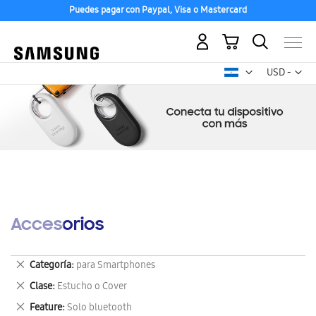
Puedes pagar con Paypal, Visa o Mastercard
Mi carrito
Mon
USD -
dólar
estadounid
Accesorios
Eliminar
Categoría
para Smartphones
este
Eliminar
Clase
Estucho o Cover
artículo
este
Eliminar
Feature
Solo bluetooth
artículo