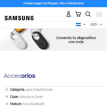
Puedes pagar con Paypal, Visa o Mastercard
Mi carrito
Mon
USD -
dólar
estadounid
Accesorios
Eliminar
Categoría
para Smartphones
este
Eliminar
Clase
Estucho o Cover
artículo
este
Eliminar
Feature
Solo bluetooth
artículo