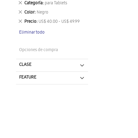
Eliminar
Categoría
para Tablets
este
Eliminar
Color
Negro
artículo
este
Eliminar
Precio
US$ 40.00 - US$ 49.99
artículo
este
Eliminar todo
artículo
Opciones de compra
CLASE
FEATURE