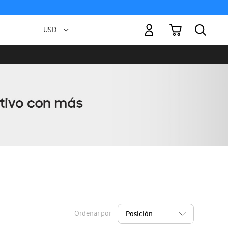
Mi carrito
Moneda
USD -
dólar
estadounidense
Ordenar por