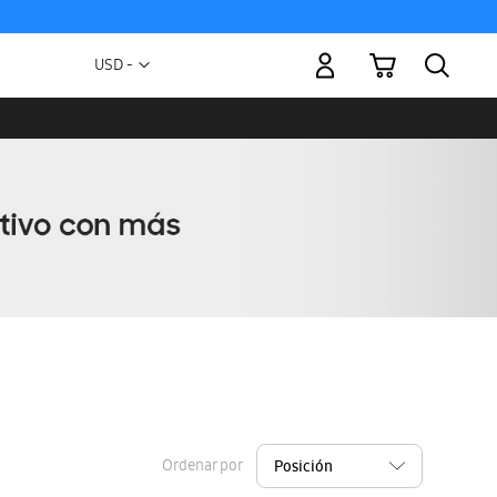
Mi carrito
Moneda
USD -
dólar
estadounidense
Ordenar por