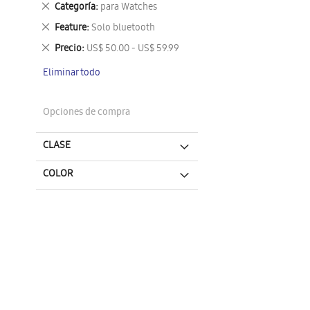
Eliminar
Categoría
para Watches
este
Eliminar
Feature
Solo bluetooth
artículo
este
Eliminar
Precio
US$ 50.00 - US$ 59.99
artículo
este
Eliminar todo
artículo
Opciones de compra
CLASE
COLOR