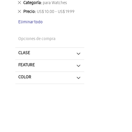
Eliminar
Categoría
para Watches
este
Eliminar
Precio
US$ 10.00 - US$ 19.99
artículo
este
Eliminar todo
artículo
Opciones de compra
CLASE
FEATURE
COLOR