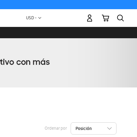
Mi carrito
Moneda
USD -
dólar
estadounidense
Ordenar por