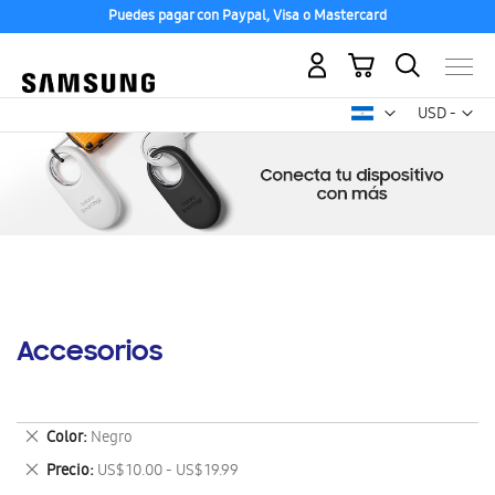
Puedes pagar con Paypal, Visa o Mastercard
Mi carrito
Mon
USD -
dólar
estadounid
Accesorios
Eliminar
Color
Negro
este
Eliminar
Precio
US$ 10.00 - US$ 19.99
artículo
este