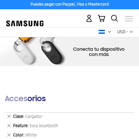
Puedes pagar con Paypal, Visa o Mastercard
Mi carrito
Mon
USD -
dólar
estadounid
Accesorios
Eliminar
Clase
Cargador
este
Eliminar
Feature
Solo bluetooth
artículo
este
Eliminar
Color
White
artículo