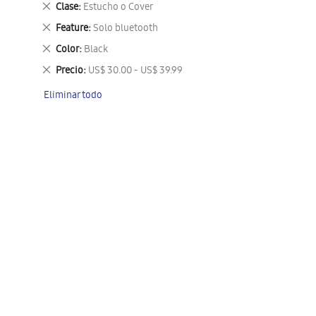
Eliminar
Clase
Estucho o Cover
este
Eliminar
Feature
Solo bluetooth
artículo
este
Eliminar
Color
Black
artículo
este
Eliminar
Precio
US$ 30.00 - US$ 39.99
artículo
este
Eliminar todo
artículo