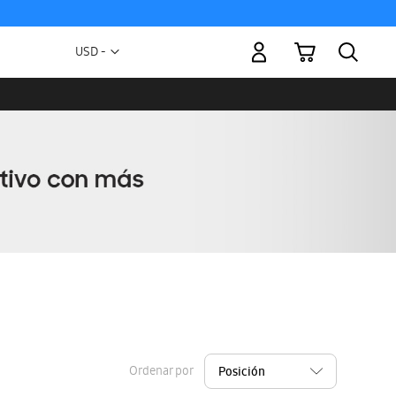
Mi carrito
Moneda
USD -
dólar
estadounidense
Ordenar por