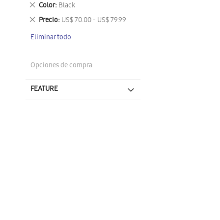
este
Eliminar
Color
Black
artículo
este
Eliminar
Precio
US$ 70.00 - US$ 79.99
artículo
este
Eliminar todo
artículo
Opciones de compra
FEATURE