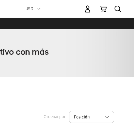
Mi carrito
Moneda
USD -
dólar
estadounidense
Ordenar por