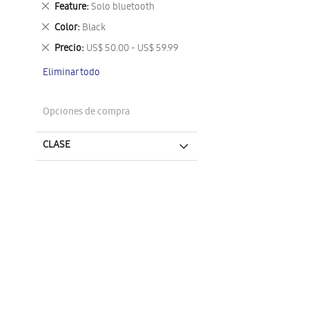
Eliminar
Feature
Solo bluetooth
este
Eliminar
Color
Black
artículo
este
Eliminar
Precio
US$ 50.00 - US$ 59.99
artículo
este
Eliminar todo
artículo
Opciones de compra
CLASE