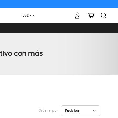
Mi carrito
Moneda
USD -
dólar
estadounidense
Ordenar por