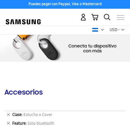
Puedes pagar con Paypal, Visa o Mastercard
Mi carrito
Mon
USD -
dólar
estadounid
Accesorios
Eliminar
Clase
Estucho o Cover
este
Eliminar
Feature
Solo bluetooth
artículo
este