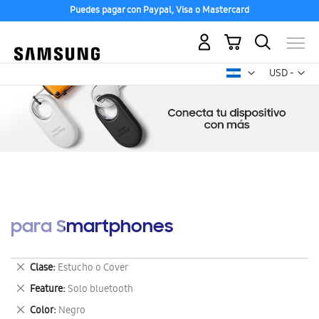
Puedes pagar con Paypal, Visa o Mastercard
Mi carrito
Mon
USD -
dólar
estadounid
para Smartphones
Eliminar
Clase
Estucho o Cover
este
Eliminar
Feature
Solo bluetooth
artículo
este
Eliminar
Color
Negro
artículo