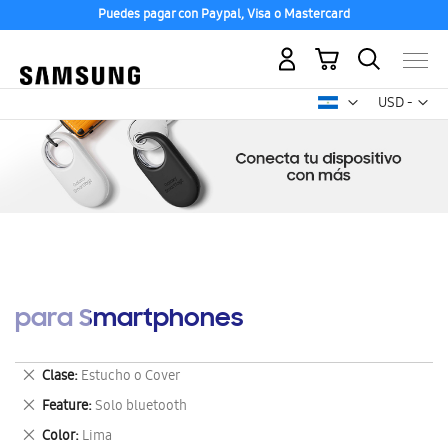
Puedes pagar con Paypal, Visa o Mastercard
Mi carrito
Mon
USD -
dólar
estadounid
para Smartphones
Eliminar
Clase
Estucho o Cover
este
Eliminar
Feature
Solo bluetooth
artículo
este
Eliminar
Color
Lima
artículo