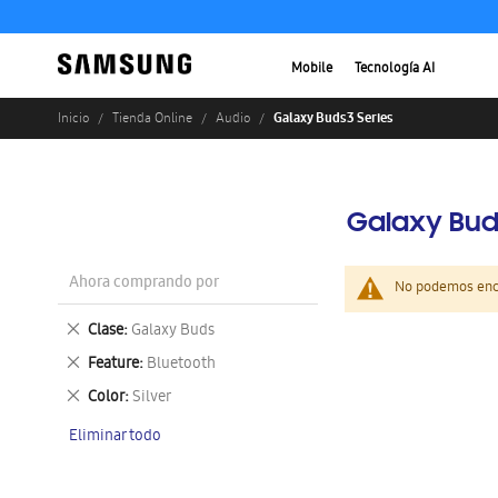
Mobile
Tecnología AI
Galaxy Buds3 Series
Inicio
Tienda Online
Audio
Galaxy Bud
Ahora comprando por
No podemos enco
Eliminar
Clase
Galaxy Buds
este
Eliminar
Feature
Bluetooth
artículo
este
Eliminar
Color
Silver
artículo
este
Eliminar todo
artículo