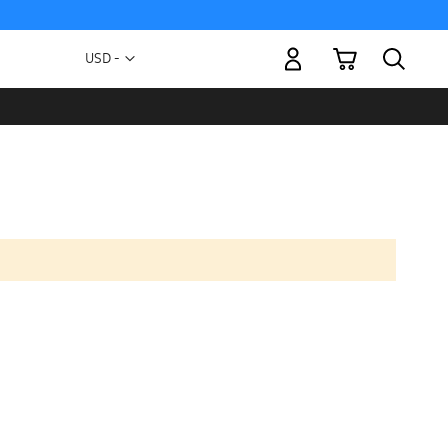
Mi carrito
Moneda
USD -
dólar
estadounidense