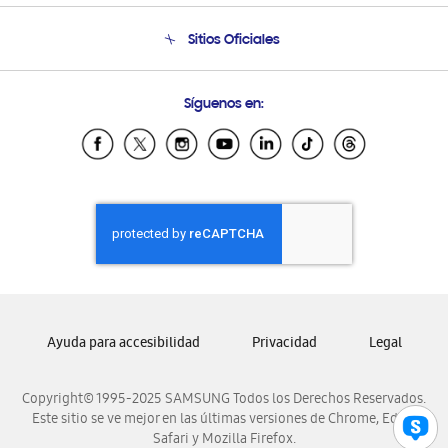
Condiciones de Compra
Soporte telefónico
Sitios Oficiales
Soporte vía eMail
Preguntas Frecuentes
Samsung Costa Rica
Síguenos en:
Samsung Ecuador
Samsung El Salvador
Samsung Guatemala
Samsung Honduras
Samsung Nicaragua
Samsung Panamá
Samsung República Dominicana
Samsung Venezuela
Ayuda para accesibilidad
Privacidad
Legal
Copyright© 1995-2025 SAMSUNG Todos los Derechos Reservados.
Este sitio se ve mejor en las últimas versiones de Chrome, Edge,
Safari y Mozilla Firefox.