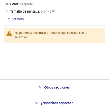
este
Eliminar
Color
Graphite
artículo
este
Eliminar
Tamaño de pantalla
6.0" - 6.9"
artículo
este
Eliminar todo
artículo
No podemos encontrar productos que coincida con la
selección.
Otras secciones
Conócenos
¿Necesitas soporte?
Soporte