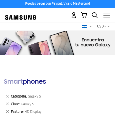
Puedes pagar con Paypal, Visa o Mastercard
Mi carrito
Mon
USD -
dólar
estadounid
Smartphones
Eliminar
Categoría
Galaxy S
este
Eliminar
Clase
Galaxy S
artículo
este
Eliminar
Feature
HD Display
artículo